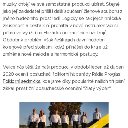
muziky chtějí ve své samostatné produkci ubírat. Stejně
jako její zakladatel přišli i další současní členové souboru z
jiného hudebního prostředí. Logicky se tak jejich hráčská
zkušenost a cesta k ní promítla v nové instrumentaci či
přímo ve využití na Horácku netradičních nástrojů.
Obdobný problém však řešili jejich dávní hudební
kolegové před stoletími, když přinášeli do kraje už
zmíněné nové melodie a harmonické postupy.
Velice nás těší, že naši produkci v období leden až duben
2020 ocenili posluchači folklorní hitparády Rádia Proglas
Folklorní sedmička
, kde jsme díky popularitě našich tří písní
získali prestižní posluchačské ocenění "Zlatý výběr".