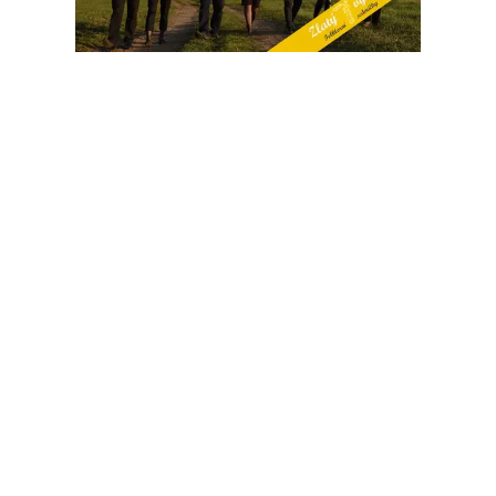
Společně se soubory Studánka a Kamínek z celého ❤
děkujeme všem, kteří nám pomohli financovat účast na