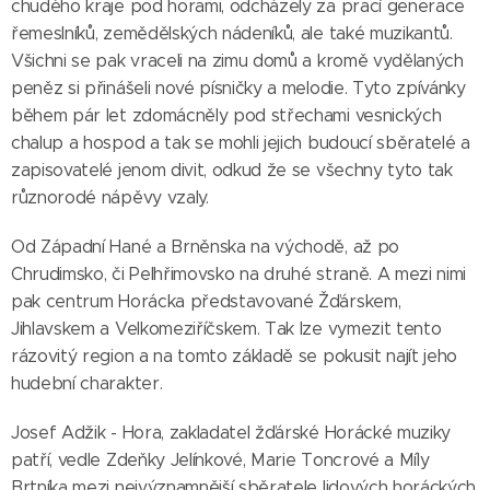
chudého kraje pod horami, odcházely za prací generace
řemeslníků, zemědělských nádeníků, ale také muzikantů.
Všichni se pak vraceli na zimu domů a kromě vydělaných
peněz si přinášeli nové písničky a melodie. Tyto zpívánky
během pár let zdomácněly pod střechami vesnických
chalup a hospod a tak se mohli jejich budoucí sběratelé a
zapisovatelé jenom divit, odkud že se všechny tyto tak
různorodé nápěvy vzaly.
Od Západní Hané a Brněnska na východě, až po
Chrudimsko, či Pelhřimovsko na druhé straně. A mezi nimi
pak centrum Horácka představované Žďárskem,
Jihlavskem a Velkomeziříčskem. Tak lze vymezit tento
rázovitý region a na tomto základě se pokusit najít jeho
hudební charakter.
Josef Adžik - Hora, zakladatel žďárské Horácké muziky
patří, vedle Zdeňky Jelínkové, Marie Toncrové a Míly
Brtníka mezi nejvýznamnější sběratele lidových horáckých