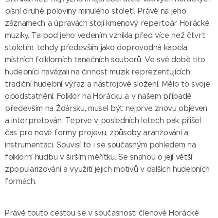
písní druhé poloviny minulého století. Právě na jeho
záznamech a úpravách stojí kmenový repertoár Horácké
muziky. Ta pod jeho vedením vznikla před více než čtvrt
stoletím, tehdy především jako doprovodná kapela
místních folklorních tanečních souborů. Ve své době tito
hudebníci navázali na činnost muzik reprezentujících
tradiční hudební výraz a nástrojové složení. Mělo to svoje
opodstatnění. Folklor na Horácku a v našem případě
především na Žďársku, musel být nejprve znovu objeven
a interpretován. Teprve v posledních letech pak přišel
čas pro nové formy projevu, způsoby aranžování a
instrumentaci. Souvisí to i se současným pohledem na
folklorní hudbu v širším měřítku. Se snahou o její větší
zpopularizování a využití jejich motivů v dalších hudebních
formách.
Právě touto cestou se v současnosti členové Horácké