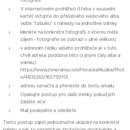
fotografií.
V internetovém prohlížeči (třeba v sousední
kartě) vstupte do příslušného webového alba,
vidíte "tabulku" s náhledy na jednotlivé snímky,
klikněte na konkrétní fotografii, o kterou máte
zájem - fotografie se zobrazí v plné velikosti,
v adresním řádku vašeho prohlížeče je v tuto
chvíli adresa podobná této (s jinými čísly alba a
snímku):
https://www.zonerama.com/HorackaMuzika/Phot
o/4833263/165759701,
adresu označte a přeneste do textu emailu.
Opakujte postup pro další snímky, pokud jich
žádáte více.
Mail podepište a odešlete.
Tento postup zajistí jednoznačné ukázání na konkrétní
snímky a nás to nezatěžuje zbytečným doptáváním a