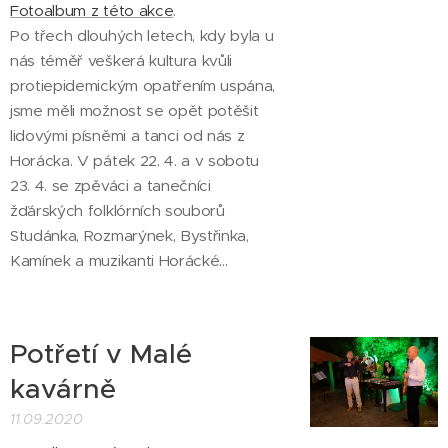
Fotoalbum z této akce
.
Po třech dlouhých letech, kdy byla u
nás téměř veškerá kultura kvůli
protiepidemickým opatřením uspána,
jsme měli možnost se opět potěšit
lidovými písněmi a tanci od nás z
Horácka. V pátek 22. 4. a v sobotu
23. 4. se zpěváci a tanečníci
žďárských folklórních souborů
Studánka, Rozmarýnek, Bystřinka,
Kamínek a muzikanti Horácké...
Potřetí v Malé
kavárně
11.09.2020