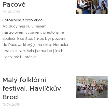
Pacově
16.06.2019
Fotoalbum z této akce
.
Ač dudy nejsou v našem
nástrojovém vybavení, přesto jsme
společně se Studánkou byli pozváni
do Pacova, který je na okraji Horácka
- na akci zaznívala jak hudba jižních
Čech, tak i Horácka.
Malý folklórní
festival, Havlíčkův
Brod
15.06.2019