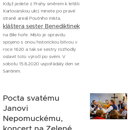
Když jedete z Prahy směrem k letišti
Karlovarskou ulicí, minete po pravé
straně areál Poutního místa,
kláštera sester Benediktinek
na Bíle hoře. Místo je opravdu
spojeno s onou historickou bitvou v
roce 1620 a tak se sestry rozhodly
oslavit toto výročí po svém. V
sobotu 15.8.2020 uspořádaly den se
Santinim.
Pocta svatému
Janovi
Nepomuckému,
koncert na Zelené