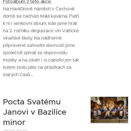
Fotoalbum z této akce.
Na Havlíčkově náměstí v Čechově
domě se nachází Malá kavárna. Patří
k ní i venkovní atrium, kde jsme hráli
na 2. ročníku degustace vín Valtické
vinařské školy. Na nádherně
připravené zahradní slavnosti jsme
společně zpívali za doprovodu
muziky a na závěr i
a capella
jen tak
kolem stolu jako na přástkách za
starých časů....
Pocta Svatému
Janovi v Bazilice
minor