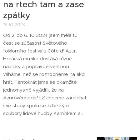
na rtech tam a zase
zpátky
16.10.2024
Od 2. do 6. 10 2024 jsem měla tu
čest se zúčastnit Světového
folklorního festivalu Côte d'
Azur.
Horácká muzika dostává různé
nabídky a popravdě většinou
váháme, než se rozhodneme na akci
hrát. Tentokrát jsme se okamžitě
jednomyslně vyjádřili, že na
Azurovém pobřeží chceme zanechat
své stopy spolu se žďárskými
soubory lidové hudby Kamínkem a...