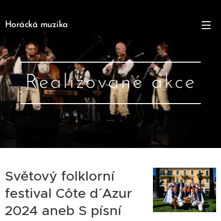
Horácká muzika
Realizované akce
...
Světový folklorní
festival Côte d´ Azur
2024 aneb S písní