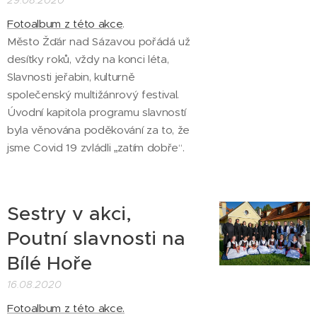
29.08.2020
Fotoalbum z této akce
.
Město Žďár nad Sázavou pořádá už
desítky roků, vždy na konci léta,
Slavnosti jeřabin, kulturně
společenský multižánrový festival.
Úvodní kapitola programu slavností
byla věnována poděkování za to, že
jsme Covid 19 zvládli „zatím dobře“.
Sestry v akci,
Poutní slavnosti na
Bílé Hoře
16.08.2020
Fotoalbum z této akce.