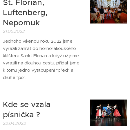
St. Florian,
Luftenberg,
Nepomuk
21.05.2022
Jednoho víkendu roku 2022 jsme
vyrazili zahrát do hornorakouského
kláštera Sankt Florian a když už jsme
vyrazili na dlouhou cestu, přidali jsme
k tomu jedno vystoupení "před" a
druhé "po".
Kde se vzala
písnička ?
22.04.2022