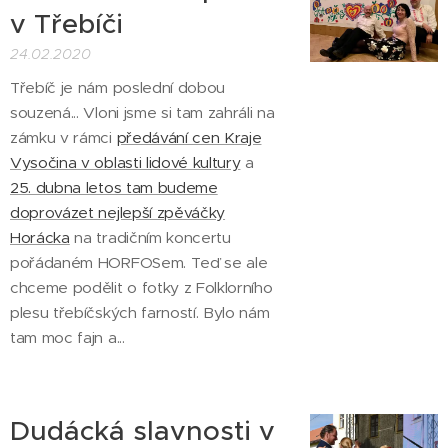
v Třebíči
24.02.2020
Třebíč je nám poslední dobou
souzená... Vloni jsme si tam zahráli na
zámku v rámci
předávání cen Kraje
Vysočina v oblasti lidové kultury
a
25. dubna letos tam budeme
doprovázet nejlepší zpěváčky
Horácka
na tradičním koncertu
pořádaném HORFOSem. Teď se ale
chceme podělit o fotky z Folklorního
plesu třebíčských farností. Bylo nám
tam moc fajn a...
Dudácká slavnosti v