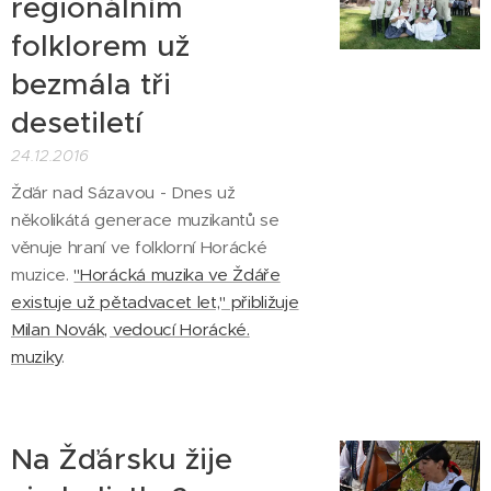
regionálním
folklorem už
bezmála tři
desetiletí
24.12.2016
Žďár nad Sázavou - Dnes už
několikátá generace muzikantů se
věnuje hraní ve folklorní Horácké
muzice.
"Horácká muzika ve Ždáře
existuje už pětadvacet let," přibližuje
Milan Novák, vedoucí Horácké.
muziky
.
Na Žďársku žije