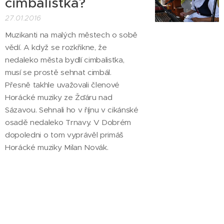
cimbalistka?
27.01.2016
Muzikanti na malých městech o sobě
vědí. A když se rozkřikne, že
nedaleko města bydlí cimbalistka,
musí se prostě sehnat cimbál.
Přesně takhle uvažovali členové
Horácké muziky ze Žďáru nad
Sázavou. Sehnali ho v říjnu v cikánské
osadě nedaleko Trnavy. V Dobrém
dopoledni o tom vyprávěl primáš
Horácké muziky Milan Novák.