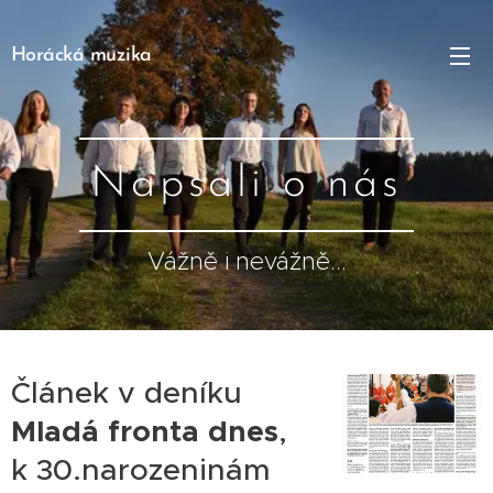
Horácká muzika
Napsali o nás
Vážně i nevážně...
Článek v deníku
Mladá fronta dnes
,
k 30.narozeninám