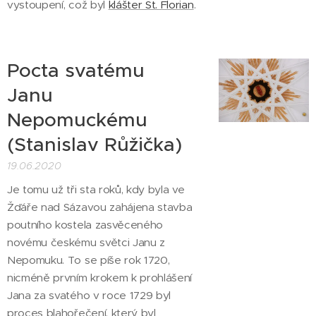
vystoupení, což byl
klášter St. Florian
.
Pocta svatému
Janu
Nepomuckému
(Stanislav Růžička)
19.06.2020
Je tomu už tři sta roků, kdy byla ve
Žďáře nad Sázavou zahájena stavba
poutního kostela zasvěceného
novému českému světci Janu z
Nepomuku. To se píše rok 1720,
nicméně prvním krokem k prohlášení
Jana za svatého v roce 1729 byl
proces blahořečení, který byl