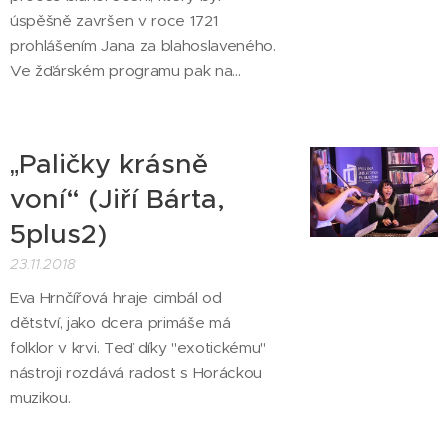
úspěšně završen v roce 1721
prohlášením Jana za blahoslaveného.
Ve žďárském programu pak na...
„Paličky krásně
voní“ (Jiří Bárta,
5plus2)
23.11.2018
Eva Hrnčířová hraje cimbál od
dětství, jako dcera primáše má
folklor v krvi. Teď díky "exotickému"
nástroji rozdává radost s Horáckou
muzikou.