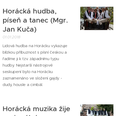
Horácká hudba,
píseň a tanec (Mgr.
Jan Kuča)
01.01.2018
Lidová hudba na Horácku vykazuje
blízkou příbuznost s písní českou a
řadíme ji k tzv. západnímu typu
hudby. Nejstarší nástrojové
seskupení bylo na Horácku
zaznamenáno ve složení gajdy -
dudy, housle a cimbál.
Horácká muzika žije