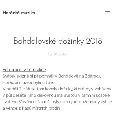
Horácká muzika
Bohdalovské dožínky 2018
02.09.2018
Fotoalbum z této akce
.
Svátek sklizně si připomněli v Bohdalově na Žďársku,
Horácká muzika byla u toho.
V neděli 2. září se tam konaly dožínky, které byly zahájeny
v půl desáté ráno děkovnou mší svatou v tamním kostele
svatého Vavřince. Na mši byly mimo jiné požehnány kytice
a věnce z klasů místních plodin.