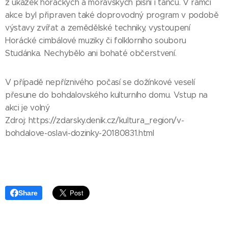
z ukázek horáckých a moravských písní i tanců. V rámci
akce byl připraven také doprovodný program v podobě
výstavy zvířat a zemědělské techniky, vystoupení
Horácké cimbálové muziky či folklorního souboru
Studánka. Nechybělo ani bohaté občerstvení.
V případě nepříznivého počasí se dožínkové veselí
přesune do bohdalovského kulturního domu. Vstup na
akci je volný
Zdroj: https://zdarsky.denik.cz/kultura_region/v-
bohdalove-oslavi-dozinky-20180831.html
Share