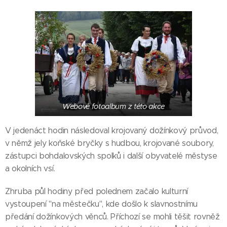
Webové fotoalbum z této akce
V jedenáct hodin následoval krojovaný dožínkový průvod,
v němž jely koňské bryčky s hudbou, krojované soubory,
zástupci bohdalovských spolků i další obyvatelé městyse
a okolních vsí.
Zhruba půl hodiny před polednem začalo kulturní
vystoupení "na městečku", kde došlo k slavnostnímu
předání dožínkových věnců. Příchozí se mohli těšit rovněž