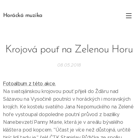
Horácká muzika
Krojová pouť na Zelenou Horu
08.05.2018
Fotoalbum z této akce.
Na svatojánskou krojovou pouť přijeli do Žďáru nad
Sázavou na Vysočině poutníci v horáckých i moravských
krojích. Ke kostelu svatého Jana Nepomuckého na Zelené
hoře vystoupal dopoledne poutní průvod z baziliky
Nanebevzetí Panny Marie, která je v areálu bývalého
kláštera pod kopcem. "Účast je více než důstojná, určitě
tisíc lidí tady je," řekl ČTK Stanislav Růžička ze spolku