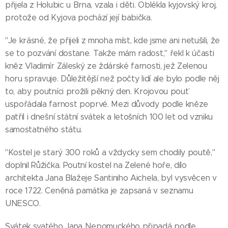
přijela z Holubic u Brna, vzala i děti. Oblékla kyjovský kroj,
protože od Kyjova pochází její babička.
"Je krásné, že přijeli z mnoha míst, kde jsme ani netušili, že
se to pozvání dostane. Takže mám radost," řekl k účasti
kněz Vladimír Záleský ze ždárské farnosti, jež Zelenou
horu spravuje. Důležitější než počty lidí ale bylo podle něj
to, aby poutníci prožili pěkný den. Krojovou pouť
uspořádala farnost poprvé. Mezi důvody podle kněze
patřil i dnešní státní svátek a letošních 100 let od vzniku
samostatného státu.
"Kostel je starý 300 roků a vždycky sem chodily poutě,"
doplnil Růžička. Poutní kostel na Zelené hoře, dílo
architekta Jana Blažeje Santiniho Aichela, byl vysvěcen v
roce 1722. Ceněná památka je zapsaná v seznamu
UNESCO.
Svátek svatého Jana Nepomuckého připadá podle