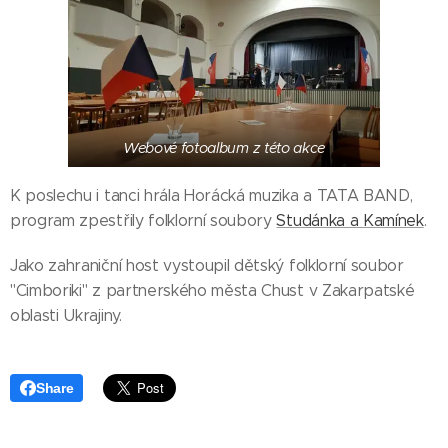
Webové fotoalbum z této akce
K poslechu i tanci hrála Horácká muzika a TATA BAND,
program zpestřily folklorní soubory
Studánka a Kamínek
.
Jako zahraniční host vystoupil dětský folklorní soubor
"
Cimboriki" z partnerského města Chust v Zakarpatské
oblasti Ukrajiny.
Share