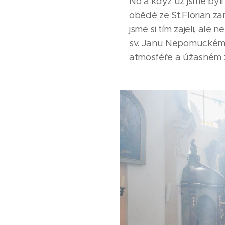
No a když už jsme byli
obědě ze St.Florian za
jsme si tím zajeli, ale
sv. Janu Nepomuckému"
atmosféře a úžasném z