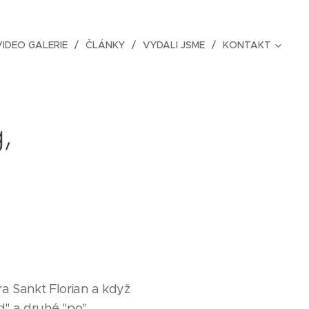
IDEO GALERIE
ČLÁNKY
VYDALI JSME
KONTAKT
,
a Sankt Florian a když
d" a druhé "po".