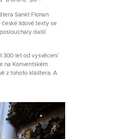
tera Sankt Florian
 české lidové texty se
 poslouchaly další
t 300 let od vysvěcení
de na Konventském
 z tohoto kláštera. A