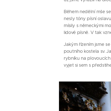
Během nedělní mše se 
nesly tóny písní oslav
mísily s německými mod
lidové písně. V tak v
Jakým řízením jsme se 
poutního kostela sv.
rybníku na plovoucích
vyjet si sem s předsti