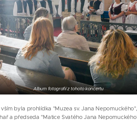
Album fotografií z tohoto koncertu
 vším byla prohlídka "Muzea sv. Jana Nepomuckého",
chař a předseda "Matice Svatého Jana Nepomuckého"