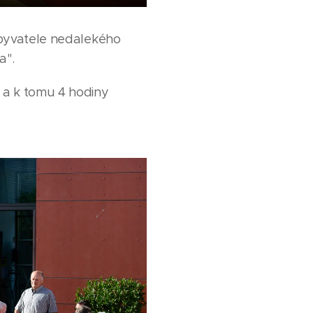
obyvatele nedalekého
a".
 a k tomu 4 hodiny