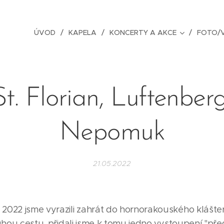
ÚVOD
KAPELA
KONCERTY A AKCE
FOTO/V
St. Florian, Luftenberg
Nepomuk
21.05.2022
2022 jsme vyrazili zahrát do hornorakouského klášter
ouhou cestu, přidali jsme k tomu jedno vystoupení "pře