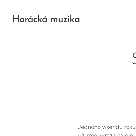
Horácká muzika
Jednoho víkendu roku 
už jsme vyrazili na dl