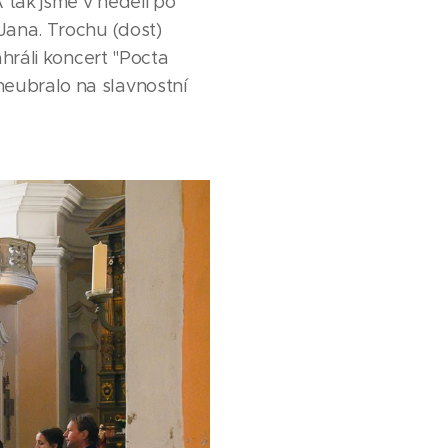
 tak jsme v neděli po
 Jana. Trochu (dost)
ahráli koncert "Pocta
neubralo na slavnostní