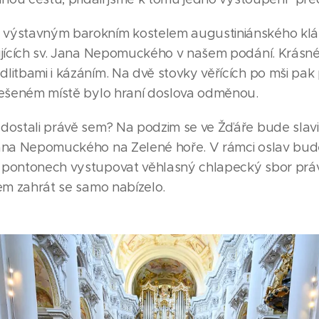
výstavným barokním kostelem augustiniánského kláš
ujících sv. Jana Nepomuckého v našem podání. Krásné
litbami i kázáním. Na dvě stovky věřících po mši pak
znešeném místě bylo hraní doslova odměnou.
dostali právě sem? Na podzim se ve Žďáře bude slavi
 Jana Nepomuckého na Zelené hoře. V rámci oslav bu
 pontonech vystupovat věhlasný chlapecký sbor právě
hem zahrát se samo nabízelo.