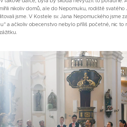
 v takové dálce, byla by škoda nevyužít to pořádně. A
mířili nikoliv domů, ale do Nepomuku, rodiště svatého
 nelitovali jsme. V Kostele sv. Jana Nepomuckého jsme z
 a ačkoliv obecenstvo nebylo příliš početné, nic to 
ážitku.